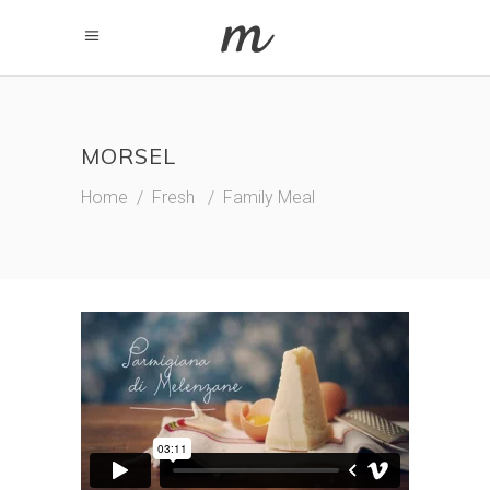
MORSEL
Home
/
Fresh
/
Family Meal