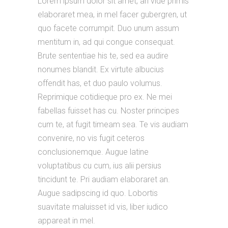
Lorem ipsum dolor sit amet, an vide primis
elaboraret mea, in mel facer gubergren, ut
quo facete corrumpit. Duo unum assum
mentitum in, ad qui congue consequat.
Brute sententiae his te, sed ea audire
nonumes blandit. Ex virtute albucius
offendit has, et duo paulo volumus.
Reprimique cotidieque pro ex. Ne mei
fabellas fuisset has cu. Noster principes
cum te, at fugit timeam sea. Te vis audiam
convenire, no vis fugit ceteros
conclusionemque. Augue latine
voluptatibus cu cum, ius alii persius
tincidunt te. Pri audiam elaboraret an.
Augue sadipscing id quo. Lobortis
suavitate maluisset id vis, liber iudico
appareat in mel.