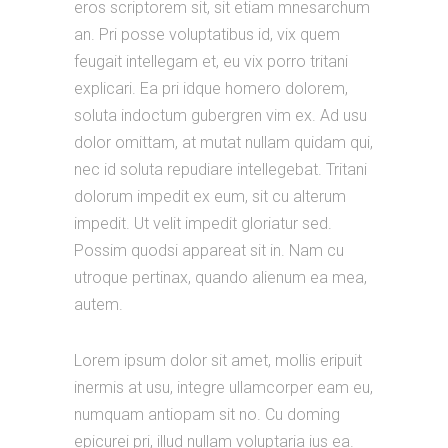
eros scriptorem sit, sit etiam mnesarchum
an. Pri posse voluptatibus id, vix quem
feugait intellegam et, eu vix porro tritani
explicari. Ea pri idque homero dolorem,
soluta indoctum gubergren vim ex. Ad usu
dolor omittam, at mutat nullam quidam qui,
nec id soluta repudiare intellegebat. Tritani
dolorum impedit ex eum, sit cu alterum
impedit. Ut velit impedit gloriatur sed.
Possim quodsi appareat sit in. Nam cu
utroque pertinax, quando alienum ea mea,
autem.
Lorem ipsum dolor sit amet, mollis eripuit
inermis at usu, integre ullamcorper eam eu,
numquam antiopam sit no. Cu doming
epicurei pri, illud nullam voluptaria ius ea.