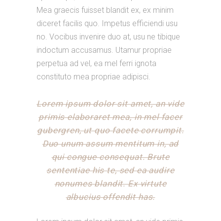
Mea graecis fuisset blandit ex, ex minim
diceret facilis quo. Impetus efficiendi usu
no. Vocibus invenire duo at, usu ne tibique
indoctum accusamus. Utamur propriae
perpetua ad vel, ea mel ferri ignota
constituto mea propriae adipisci.
Lorem ipsum dolor sit amet, an vide
primis elaboraret mea, in mel facer
gubergren, ut quo facete corrumpit.
Duo unum assum mentitum in, ad
qui congue consequat. Brute
sententiae his te, sed ea audire
nonumes blandit. Ex virtute
albucius offendit has.