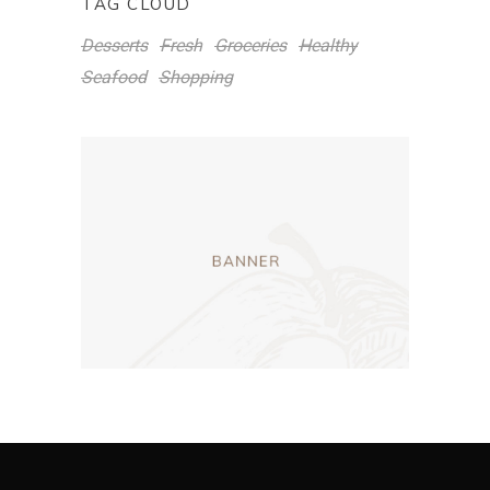
TAG CLOUD
Desserts
Fresh
Groceries
Healthy
Seafood
Shopping