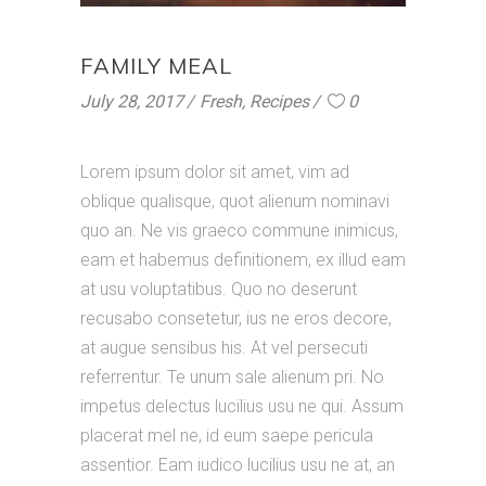
FAMILY MEAL
July 28, 2017
Fresh
,
Recipes
0
Lorem ipsum dolor sit amet, vim ad
oblique qualisque, quot alienum nominavi
quo an. Ne vis graeco commune inimicus,
eam et habemus definitionem, ex illud eam
at usu voluptatibus. Quo no deserunt
recusabo consetetur, ius ne eros decore,
at augue sensibus his. At vel persecuti
referrentur. Te unum sale alienum pri. No
impetus delectus lucilius usu ne qui. Assum
placerat mel ne, id eum saepe pericula
assentior. Eam iudico lucilius usu ne at, an