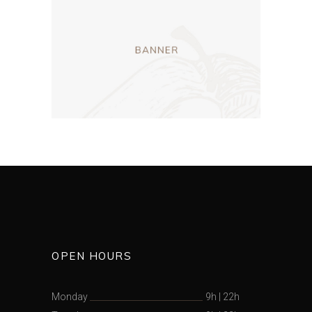
OPEN HOURS
Monday
9h
|
22h