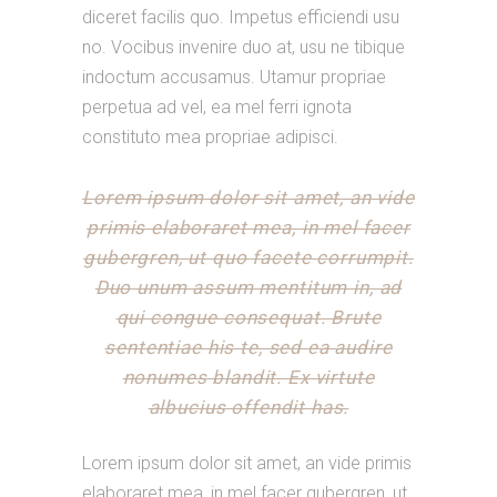
diceret facilis quo. Impetus efficiendi usu
no. Vocibus invenire duo at, usu ne tibique
indoctum accusamus. Utamur propriae
perpetua ad vel, ea mel ferri ignota
constituto mea propriae adipisci.
Lorem ipsum dolor sit amet, an vide
primis elaboraret mea, in mel facer
gubergren, ut quo facete corrumpit.
Duo unum assum mentitum in, ad
qui congue consequat. Brute
sententiae his te, sed ea audire
nonumes blandit. Ex virtute
albucius offendit has.
Lorem ipsum dolor sit amet, an vide primis
elaboraret mea, in mel facer gubergren, ut