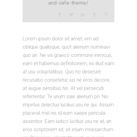
and-cafe-theme/
Lorem ipsum dolor sit amet, vim ad
oblique qualisque, quot alienum nominavi
quo an. Ne vis graeco commune inimicus,
eam et habemus definitionem, ex illud eam
at usu voluptatibus. Quo no deserunt
recusabo consetetur, ius ne eros decore,
at augue sensibus his. At vel persecuti
referrentur. Te unum sale alienum pri. No
impetus delectus lucilius usu ne qui. Assum
placerat mel ne, id eum saepe pericula
assentior. Eam iudico lucilius usu ne at, an
eros scriptorem sit, sit etiam mnesarchum