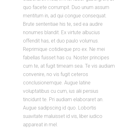
quo facete corrumpit. Duo unum assum
mentitum in, ad qui congue consequat.
Brute sententiae his te, sed ea audire
nonumes blandit. Ex virtute albucius
offendit has, et duo paulo volumus.
Reprimique cotidieque pro ex. Ne mei
fabellas fuisset has cu. Noster principes
cum te, at fugit timeam sea. Te vis audiam
convenire, no vis fugit ceteros
conclusionemque. Augue latine
voluptatibus cu cum, ius alii persius
tincidunt te. Pri audiam elaboraret an.
Augue sadipscing id quo. Lobortis
suavitate maluisset id vis, liber iudico
appareat in mel.