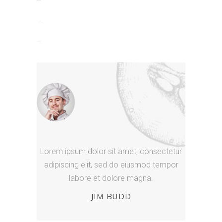
situs togel
slot gacor
jacktoto
Lorem ipsum dolor sit amet, consectetur
adipiscing elit, sed do eiusmod tempor
labore et dolore magna.
JIM BUDD