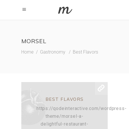
MORSEL
Home
/
Gastronomy
/
Best Flavors
BEST FLAVORS
https://qodeinteractive.com/wordpress-
theme/morsel-a-
delightful-restaurant-