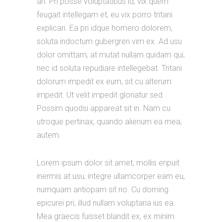
an. Pri posse voluptatibus id, vix quem
feugait intellegam et, eu vix porro tritani
explicari. Ea pri idque homero dolorem,
soluta indoctum gubergren vim ex. Ad usu
dolor omittam, at mutat nullam quidam qui,
nec id soluta repudiare intellegebat. Tritani
dolorum impedit ex eum, sit cu alterum
impedit. Ut velit impedit gloriatur sed.
Possim quodsi appareat sit in. Nam cu
utroque pertinax, quando alienum ea mea,
autem.
Lorem ipsum dolor sit amet, mollis eripuit
inermis at usu, integre ullamcorper eam eu,
numquam antiopam sit no. Cu doming
epicurei pri, illud nullam voluptaria ius ea.
Mea graecis fuisset blandit ex, ex minim