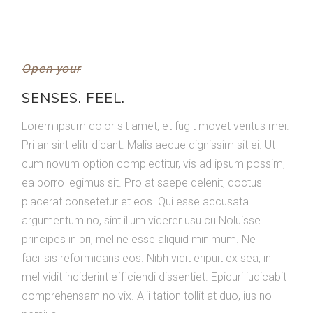
Open your
SENSES. FEEL.
Lorem ipsum dolor sit amet, et fugit movet veritus mei.
Pri an sint elitr dicant. Malis aeque dignissim sit ei. Ut
cum novum option complectitur, vis ad ipsum possim,
ea porro legimus sit. Pro at saepe delenit, doctus
placerat consetetur et eos. Qui esse accusata
argumentum no, sint illum viderer usu cu.Noluisse
principes in pri, mel ne esse aliquid minimum. Ne
facilisis reformidans eos. Nibh vidit eripuit ex sea, in
mel vidit inciderint efficiendi dissentiet. Epicuri iudicabit
comprehensam no vix. Alii tation tollit at duo, ius no