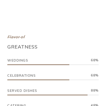
Flavor of
GREATNESS
68
WEDDINGS
68
CELEBRATIONS
88
SERVED DISHES
48
CATERING