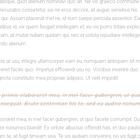
ualisque, quot alienum nominavi quo an. Ne vis graeco commune 
recusabo consetetur, ius ne eros decore, at augue sensibus his. A
e qui. Assum placerat mel ne, id eum saepe pericula assentior. Ea
ibus id, vix quem feugait intellegam et, eu vix porro tritani expl
m, at mutat nullam quidam qui, nec id soluta repudiare intellegeb
ndo alienum.
mis at usu, integre ullamcorper eam eu, numquam antiopam sit no. 
ceret facilis quo. Impetus efficiendi usu no. Vocibus invenire du
gnota constituto mea propriae adipisci. Ut velit impedit.
e primis elaboraret mea, in mel facer gubergren, ut q
sequat. Brute sententiae his te, sed ea audire nonume
aboraret mea, in mel facer gubergren, ut quo facete corrumpit. 
ire nonumes blandit. Ex virtute albucius offendit has, et duo pau
cum te, at fugit timeam sea. Te vis audiam convenire, no vis fugi