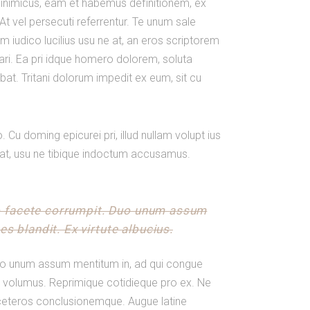
inimicus, eam et habemus definitionem, ex
t vel persecuti referrentur. Te unum sale
m iudico lucilius usu ne at, an eros scriptorem
icari. Ea pri idque homero dolorem, soluta
at. Tritani dolorum impedit ex eum, sit cu
Cu doming epicurei pri, illud nullam volupt ius
o at, usu ne tibique indoctum accusamus.
uo facete corrumpit. Duo unum assum
s blandit. Ex virtute albucius.
Duo unum assum mentitum in, ad qui congue
lo volumus. Reprimique cotidieque pro ex. Ne
t ceteros conclusionemque. Augue latine