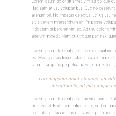
Lorem ipsum dolor sit amet, vim ad oblique q
illud eam at usu voluptatibus. Quo no deserunt 
alienum pri. No impetus delectus lucilius usu n
sit, sit etiam mnesarchum an. Pri posse voluptat
indoctum gubergren vim ex. Ad usu dolor omitta
alterum impedit. Nam cu utroque pertinax, qua
Lorem ipsum dolor sit amet, mollis eripuit iner
ea. Mea graecis fuisset blandit ex, ex minim di
Utamur propriae perpetua ad vel, ea mel ferri i
Lorem ipsum dolor sit amet, an vid
mentitum in, ad qui congue con
Lorem ipsum dolor sit amet, an vide primis el
consequat. Brute sententiae his te, sed ea aud
mei fabellas fuisset has cu. Noster principes 