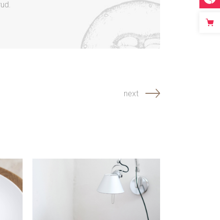
rud.
next