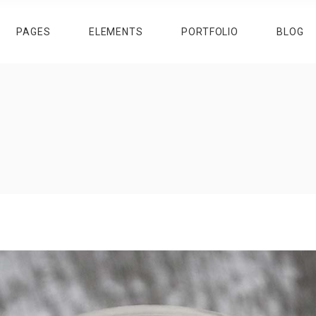
PAGES
ELEMENTS
PORTFOLIO
BLOG
ROGRESS BAR
TESTIMONIALS
RICING TABLES
RESERVATION FORM
IE CHART
DESCRIPTION IMAGE BLOCK
OUNTERS
RESTAURANT MENU
ROGRESS BAR
TESTIMONIALS
OUNTDOWN
BANNERS
RICING TABLES
RESERVATION FORM
EAM
CIRCLE CAROUSEL
IE CHART
DESCRIPTION IMAGE BLOCK
LIENTS
ITEM SHOWCASE
OUNTERS
RESTAURANT MENU
AROUSEL
OUNTDOWN
BANNERS
EAM
CIRCLE CAROUSEL
LIENTS
ITEM SHOWCASE
AROUSEL